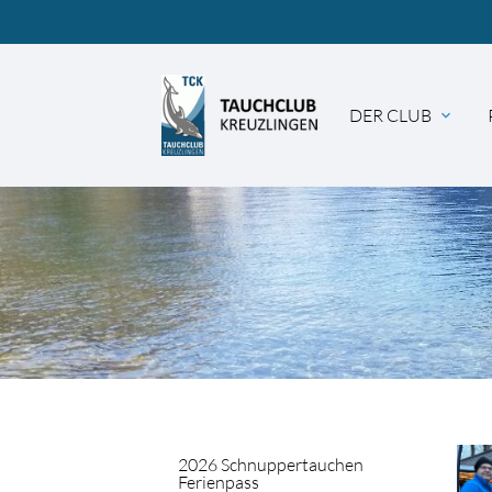
DER CLUB
expand_more
Suc
2026 Schnuppertauchen
Ferienpass