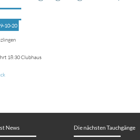
9-10-20
zlingen
hrt 18:30 Clubhaus
ück
est News
Die nächsten Tauchgänge