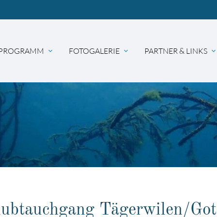
PROGRAMM
FOTOGALERIE
PARTNER & LINKS
expand_more
expand_more
expand_mor
hbegriffe
SUCH
lubtauchgang Tägerwilen/Got