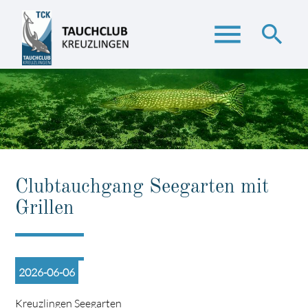
menu
search
Suchbegriffe
SUCHEN
Clubtauchgang Seegarten mit
Grillen
2026-06-06
Kreuzlingen Seegarten