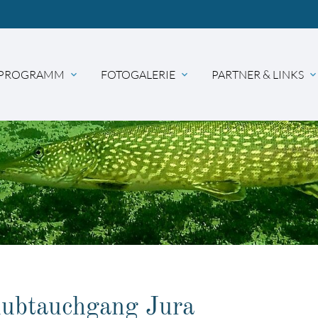
PROGRAMM
FOTOGALERIE
PARTNER & LINKS
expand_more
expand_more
expand_mor
hbegriffe
SUCH
lubtauchgang Jura